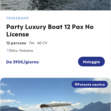
TRIMARANO
Party Luxury Boat 12 Pax No
License
12 persone
· 7m · 40 CV
Ritiro: Verbania
Da 390€/giorno
Noleggia
Patente nautica