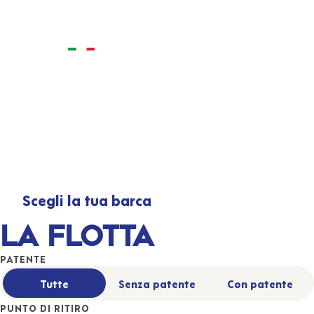
LAGO MAGGIORE · VERBANIA
🌤️
Il Lago Maggiore
inizia quando prendi
il largo.
Noleggia la tua barca a Verbania. Con o senza patente e
vivi al massimo il lago.
Scegli la tua barca
Senza patente
La flotta
PATENTE
Tutte
Senza patente
Con patente
PUNTO DI RITIRO