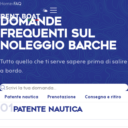
Home
›
FAQ
🌤️
Domande
frequenti sul
noleggio barche
Tutto quello che ti serve sapere prima di salire
a bordo.
Cerca nelle domande frequenti
Patente nautica
Prenotazione
Consegna e ritiro
01
Patente nautica